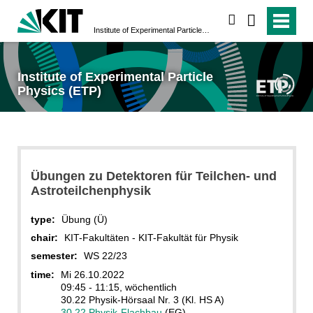
search
Institute of Experimental Particle Physics (ETP)
Institute of Experimental Particle
Physics (ETP)
Übungen zu Detektoren für Teilchen- und
Astroteilchenphysik
type:
Übung (Ü)
chair:
KIT-Fakultäten - KIT-Fakultät für Physik
semester:
WS 22/23
time:
Mi 26.10.2022
09:45 - 11:15, wöchentlich
30.22 Physik-Hörsaal Nr. 3 (Kl. HS A)
30.22 Physik-Flachbau
(EG)